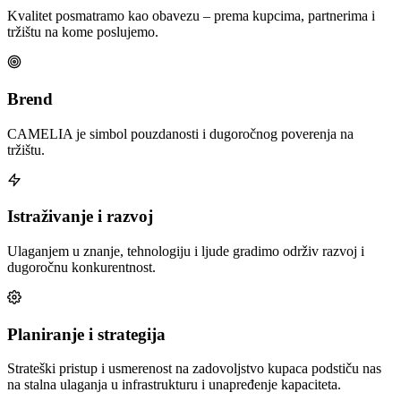
Kvalitet posmatramo kao obavezu – prema kupcima, partnerima i
tržištu na kome poslujemo.
Brend
CAMELIA je simbol pouzdanosti i dugoročnog poverenja na
tržištu.
Istraživanje i razvoj
Ulaganjem u znanje, tehnologiju i ljude gradimo održiv razvoj i
dugoročnu konkurentnost.
Planiranje i strategija
Strateški pristup i usmerenost na zadovoljstvo kupaca podstiču nas
na stalna ulaganja u infrastrukturu i unapređenje kapaciteta.