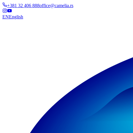
+381 32 406 888
office@camelia.rs
EN
English