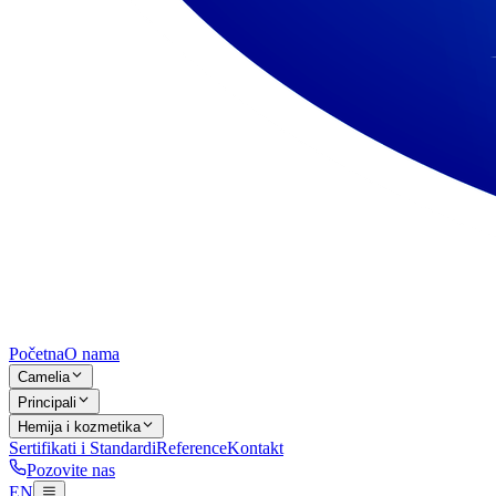
Početna
O nama
Camelia
Principali
Hemija i kozmetika
Sertifikati i Standardi
Reference
Kontakt
Pozovite nas
EN