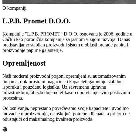
O kompaniji
L.P.B. Promet
D.O.O.
Kompanija "L.P.B. PROMET" D.O.O. osnovana je 2006. godine u
Čačku kao porodična kompanija sa jasnom vizijom razvoja. Danas
predstavljamo stabilan proizvodni sistem u oblasti prerade papira i
proizvodnje papirne galanterije.
Opremljenost
Naši moderni proizvodni pogoni opremljeni su automatizovanim
linijama, dok prostrani magacinski kapaciteti garantuju stabilnu
isporuku i pouzdanu logistiku. Uz savremenu upravnu
infrastrukturu, obezbeđujemo efikasno upravljanje svim poslovnim
procesima.
Od osnivanja, neprestano povećavamo svoje kapacitete i uvodimo
inovacije u proizvodnju, osluškujući potrebe klijenata, a pri tom ne
odustajući od maksimalnog kvaliteta proizvoda.