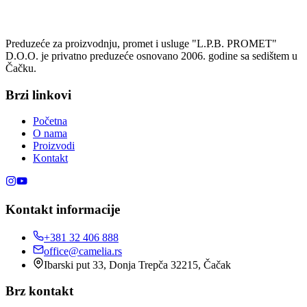
Preduzeće za proizvodnju, promet i usluge "L.P.B. PROMET"
D.O.O. je privatno preduzeće osnovano 2006. godine sa sedištem u
Čačku.
Brzi linkovi
Početna
O nama
Proizvodi
Kontakt
Kontakt informacije
+381 32 406 888
office@camelia.rs
Ibarski put 33, Donja Trepča 32215, Čačak
Brz kontakt