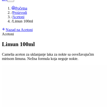
Početna
/
Proizvodi
/
Acetoni
/
Limun 100ml
Nazad na
Acetoni
Acetoni
Limun 100ml
Camelia aceton za uklanjanje laka za nokte sa osvežavajućim
mirisom limuna. Nežna formula koja neguje nokte.