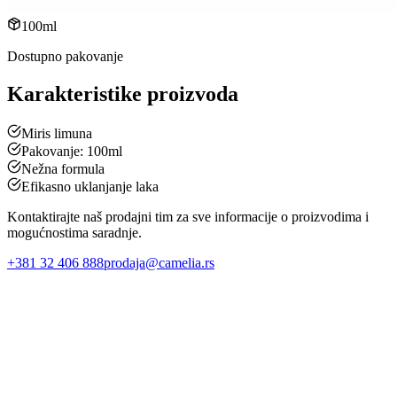
100ml
Dostupno pakovanje
Karakteristike proizvoda
Miris limuna
Pakovanje: 100ml
Nežna formula
Efikasno uklanjanje laka
Kontaktirajte naš prodajni tim za sve informacije o proizvodima i
mogućnostima saradnje.
+381 32 406 888
prodaja@camelia.rs