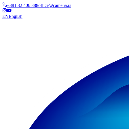
+381 32 406 888
office@camelia.rs
EN
English