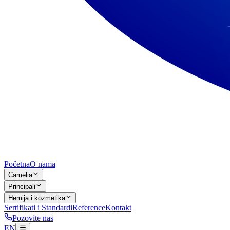
Početna
O nama
Camelia
Principali
Hemija i kozmetika
Sertifikati i Standardi
Reference
Kontakt
Pozovite nas
EN