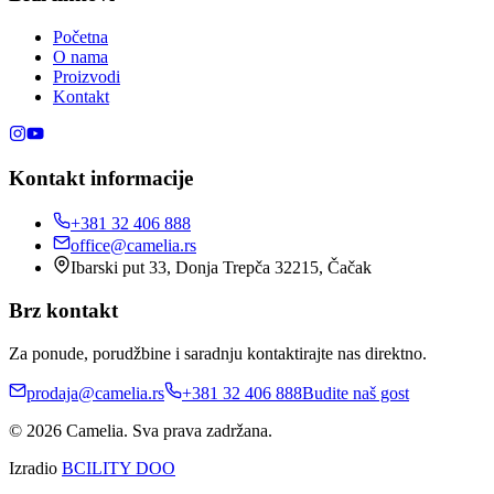
Početna
O nama
Proizvodi
Kontakt
Kontakt informacije
+381 32 406 888
office@camelia.rs
Ibarski put 33, Donja Trepča 32215, Čačak
Brz kontakt
Za ponude, porudžbine i saradnju kontaktirajte nas direktno.
prodaja@camelia.rs
+381 32 406 888
Budite naš gost
© 2026 Camelia. Sva prava zadržana.
Izradio
BCILITY DOO