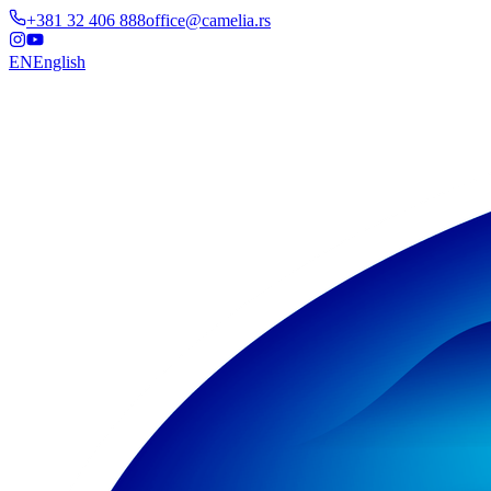
+381 32 406 888
office@camelia.rs
EN
English