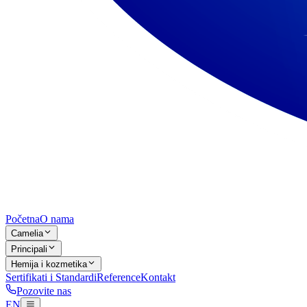
Početna
O nama
Camelia
Principali
Hemija i kozmetika
Sertifikati i Standardi
Reference
Kontakt
Pozovite nas
EN