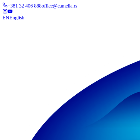
+381 32 406 888
office@camelia.rs
EN
English