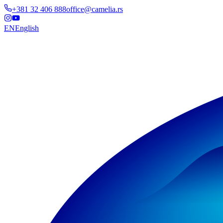
+381 32 406 888
office@camelia.rs
EN
English