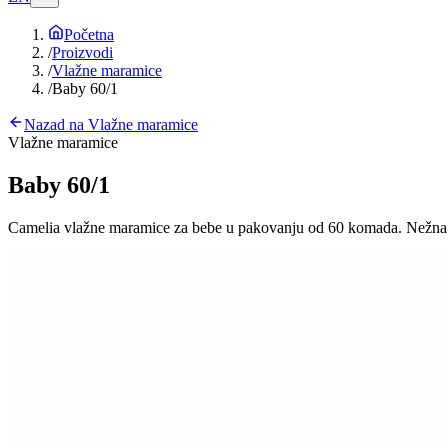
Početna
/
Proizvodi
/
Vlažne maramice
/
Baby 60/1
Nazad na
Vlažne maramice
Vlažne maramice
Baby 60/1
Camelia vlažne maramice za bebe u pakovanju od 60 komada. Nežna 