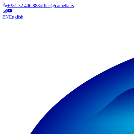
+381 32 406 888
office@camelia.rs
EN
English