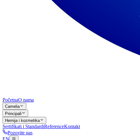
Početna
O nama
Camelia
Principali
Hemija i kozmetika
Sertifikati i Standardi
Reference
Kontakt
Pozovite nas
EN