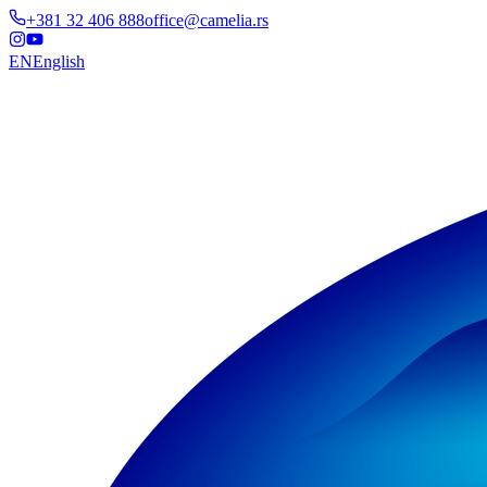
+381 32 406 888
office@camelia.rs
EN
English