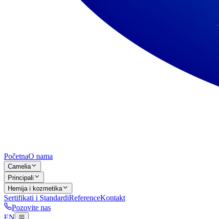
Početna
O nama
Camelia
Principali
Hemija i kozmetika
Sertifikati i Standardi
Reference
Kontakt
Pozovite nas
EN