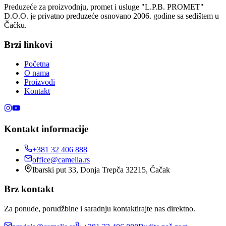
Preduzeće za proizvodnju, promet i usluge "L.P.B. PROMET"
D.O.O. je privatno preduzeće osnovano 2006. godine sa sedištem u
Čačku.
Brzi linkovi
Početna
O nama
Proizvodi
Kontakt
Kontakt informacije
+381 32 406 888
office@camelia.rs
Ibarski put 33, Donja Trepča 32215, Čačak
Brz kontakt
Za ponude, porudžbine i saradnju kontaktirajte nas direktno.