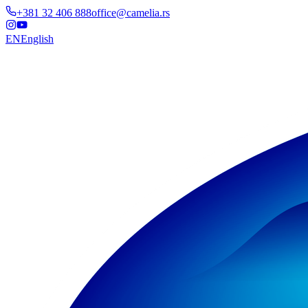
+381 32 406 888
office@camelia.rs
EN
English