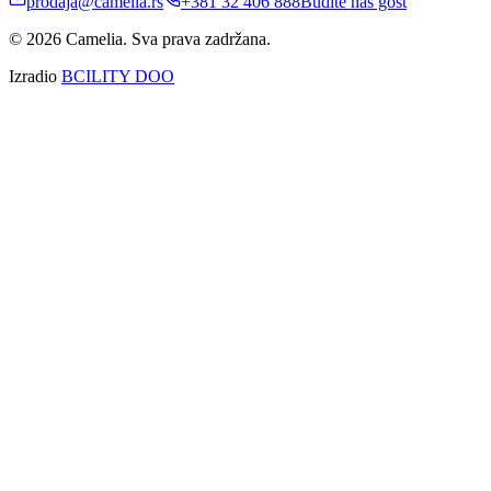
prodaja@camelia.rs
+381 32 406 888
Budite naš gost
© 2026 Camelia. Sva prava zadržana.
Izradio
BCILITY DOO