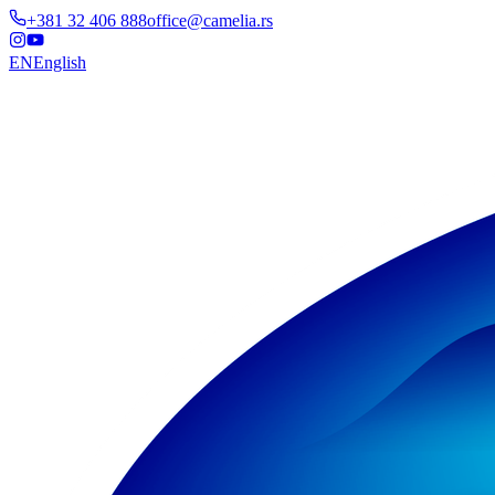
+381 32 406 888
office@camelia.rs
EN
English