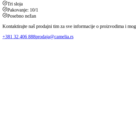
Tri sloja
Pakovanje: 10/1
Posebno nežan
Kontaktirajte naš prodajni tim za sve informacije o proizvodima i mo
+381 32 406 888
prodaja@camelia.rs