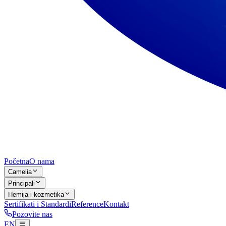
Početna
O nama
Camelia
Principali
Hemija i kozmetika
Sertifikati i Standardi
Reference
Kontakt
Pozovite nas
EN